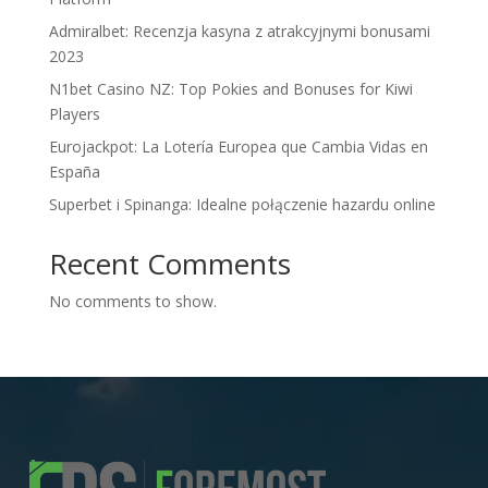
Admiralbet: Recenzja kasyna z atrakcyjnymi bonusami
2023
N1bet Casino NZ: Top Pokies and Bonuses for Kiwi
Players
Eurojackpot: La Lotería Europea que Cambia Vidas en
España
Superbet i Spinanga: Idealne połączenie hazardu online
Recent Comments
No comments to show.