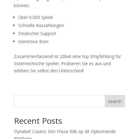
können.
Über 6.000 Spiele
Schnelle Auszahlungen
Deutscher Support
Generöse Boni
Zusammenfassend ist 20bet eine top Empfehlung für
österreichische Spieler. Probieren Sie es aus und
erleben Sie selbst den Unterschied!
Search
Recent Posts
Dynabet Casino: Een Frisse Blik op dit Opkomende
Platform