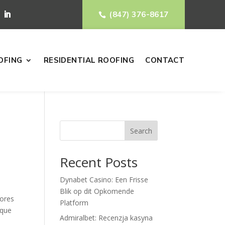
(847) 376-8617

OFING
RESIDENTIAL ROOFING
CONTACT
Search
Recent Posts
Dynabet Casino: Een Frisse
Blik op dit Opkomende
dores
Platform
 que
Admiralbet: Recenzja kasyna