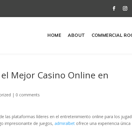
HOME
ABOUT
COMMERCIAL RO
el Mejor Casino Online en
orized
|
0 comments
 las plataformas líderes en el entretenimiento online para los juga
logo impresionante de juegos,
admiralbet
ofrece una experiencia única