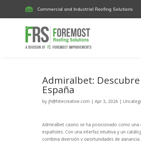

Commercial and Industrial Roofing Solutions
Admiralbet: Descubre 
España
by
jh@hitecreative.com
|
Apr 3, 2026
|
Uncateg
Admiralbet casino se ha posicionado como una de
españoles. Con una interfaz intuitiva y un catá
combina diversión y oportunidades de ganancia.