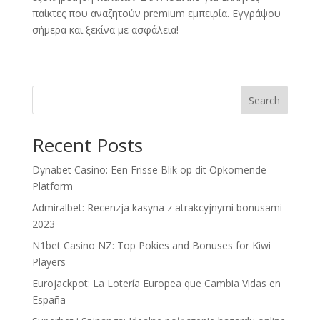
παίκτες που αναζητούν premium εμπειρία. Εγγράψου
σήμερα και ξεκίνα με ασφάλεια!
Search
Recent Posts
Dynabet Casino: Een Frisse Blik op dit Opkomende
Platform
Admiralbet: Recenzja kasyna z atrakcyjnymi bonusami
2023
N1bet Casino NZ: Top Pokies and Bonuses for Kiwi
Players
Eurojackpot: La Lotería Europea que Cambia Vidas en
España