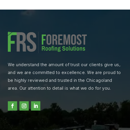
We understand the amount of trust our clients give us,
and we are committed to excellence. We are proud to
be highly reviewed and trusted in the Chicagoland
area. Our attention to detail is what we do for you.