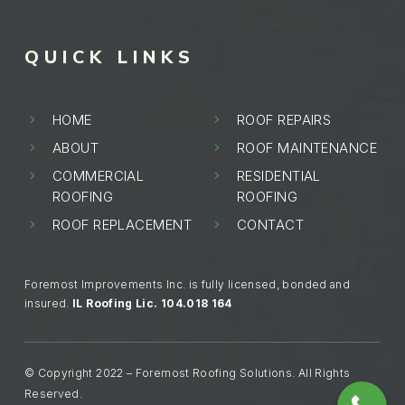
QUICK LINKS
HOME
ROOF REPAIRS
5
5
ABOUT
ROOF MAINTENANCE
5
5
COMMERCIAL
RESIDENTIAL
5
5
ROOFING
ROOFING
ROOF REPLACEMENT
CONTACT
5
5
Foremost Improvements Inc. is fully licensed, bonded and
insured.
IL Roofing Lic. 104.018 164
© Copyright 2022 – Foremost Roofing Solutions. All Rights
Reserved.