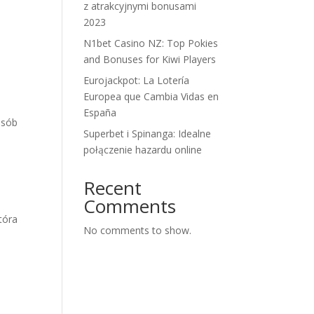
z atrakcyjnymi bonusami
2023
,
N1bet Casino NZ: Top Pokies
and Bonuses for Kiwi Players
Eurojackpot: La Lotería
Europea que Cambia Vidas en
España
osób
Superbet i Spinanga: Idealne
połączenie hazardu online
Recent
Comments
która
No comments to show.