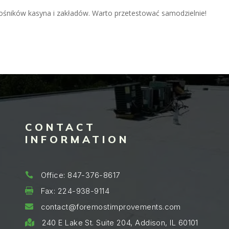
ośników kasyna i zakładów. Warto przetestować samodzielnie!
CONTACT
INFORMATION
Office: 847-376-8617

Fax: 224-938-9114

contact@foremostimprovements.com

240 E Lake St. Suite 204, Addison, IL 60101
