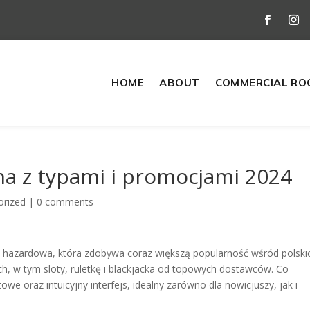
HOME
ABOUT
COMMERCIAL RO
na z typami i promocjami 2024
orized
|
0 comments
ma hazardowa, która zdobywa coraz większą popularność wśród polski
ch, w tym sloty, ruletkę i blackjacka od topowych dostawców. Co
we oraz intuicyjny interfejs, idealny zarówno dla nowicjuszy, jak i