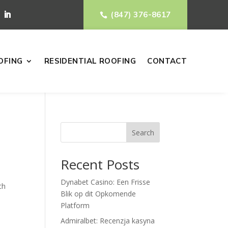
(847) 376-8617

OFING
RESIDENTIAL ROOFING
CONTACT
Search
Recent Posts
Dynabet Casino: Een Frisse
ch
Blik op dit Opkomende
Platform
Admiralbet: Recenzja kasyna