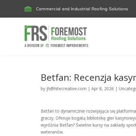

Commercial and Industrial Roofing Solutions
Betfan: Recenzja kasy
by
jh@hitecreative.com
|
Apr 8, 2026
|
Uncateg
Betfan to dynamicznie rozwijająca się platfor
graczy. Oferuje bogatą bibliotekę gier kasynowy
wyróżnia Betfan? Świetne kursy na zakłady sporto
weteranów.