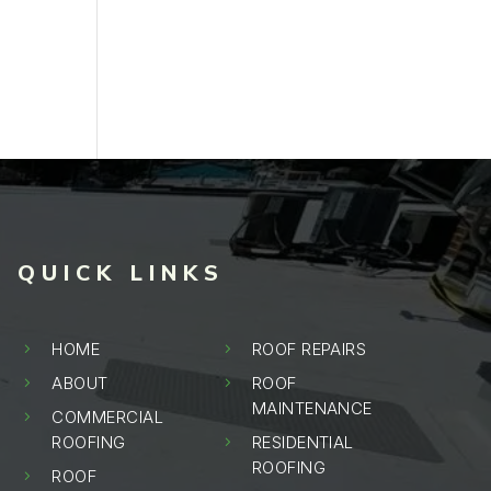
QUICK LINKS
HOME
ROOF REPAIRS
5
5
ABOUT
ROOF
5
5
MAINTENANCE
COMMERCIAL
5
ROOFING
RESIDENTIAL
5
ROOFING
ROOF
5