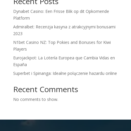
Recent Posts
Dynabet Casino: Een Frisse Blik op dit Opkomende
Platform
Admiralbet: Recenzja kasyna z atrakcyjnymi bonusami
2023
N1bet Casino NZ: Top Pokies and Bonuses for Kiwi
Players
Eurojackpot: La Lotería Europea que Cambia Vidas en
España
Superbet i Spinanga: Idealne połączenie hazardu online
Recent Comments
No comments to show.