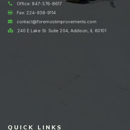
Office: 847-376-8617

Fax: 224-938-9114

contact@foremostimprovements.com

240 E Lake St. Suite 204, Addison, IL 60101

QUICK LINKS