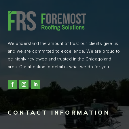
We understand the amount of trust our clients give us,
and we are committed to excellence. We are proud to
be highly reviewed and trusted in the Chicagoland
area. Our attention to detail is what we do for you.
CONTACT INFORMATION