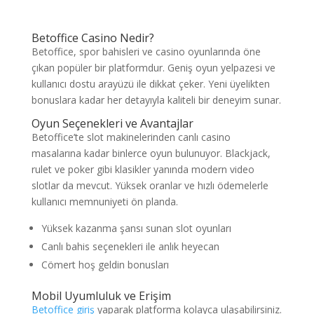
Betoffice Casino Nedir?
Betoffice, spor bahisleri ve casino oyunlarında öne
çıkan popüler bir platformdur. Geniş oyun yelpazesi ve
kullanıcı dostu arayüzü ile dikkat çeker. Yeni üyelikten
bonuslara kadar her detayıyla kaliteli bir deneyim sunar.
Oyun Seçenekleri ve Avantajlar
Betoffice’te slot makinelerinden canlı casino
masalarına kadar binlerce oyun bulunuyor. Blackjack,
rulet ve poker gibi klasikler yanında modern video
slotlar da mevcut. Yüksek oranlar ve hızlı ödemelerle
kullanıcı memnuniyeti ön planda.
Yüksek kazanma şansı sunan slot oyunları
Canlı bahis seçenekleri ile anlık heyecan
Cömert hoş geldin bonusları
Mobil Uyumluluk ve Erişim
Betoffice giriş
yaparak platforma kolayca ulaşabilirsiniz.