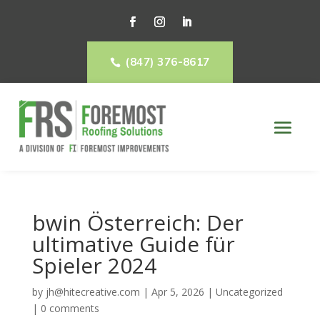
(847) 376-8617

bwin Österreich: Der
ultimative Guide für
Spieler 2024
by
jh@hitecreative.com
|
Apr 5, 2026
|
Uncategorized
|
0 comments