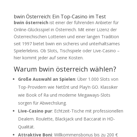
bwin Österreich: Ein Top-Casino im Test
bwin österreich
ist einer der führenden Anbieter für
Online-Glücksspiel in Österreich. Mit einer Lizenz der
Österreichischen Lotterien und einer langen Tradition
seit 1997 bietet bwin ein sicheres und unterhaltsames
Spielerlebnis. Ob Slots, Tischspiele oder Live-Casino –
hier kommt jeder auf seine Kosten.
Warum bwin österreich wählen?
Große Auswahl an Spielen
: Über 1.000 Slots von
Top-Providern wie NetEnt und Play’n GO. Klassiker
wie Book of Ra und moderne Megaways-Slots
sorgen für Abwechslung.
Live-Casino pur
: Echtzeit-Tische mit professionellen
Dealern. Roulette, Blackjack und Baccarat in HD-
Qualität.
Attraktive Boni
: Willkommensbonus bis zu 200 €