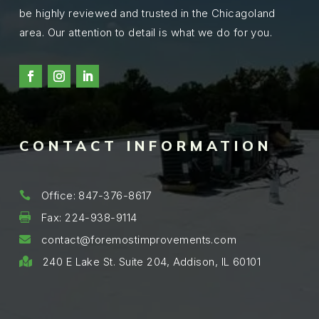
be highly reviewed and trusted in the Chicagoland
area. Our attention to detail is what we do for you.
CONTACT INFORMATION
Office: 847-376-8617

Fax: 224-938-9114

contact@foremostimprovements.com

240 E Lake St. Suite 204, Addison, IL 60101
