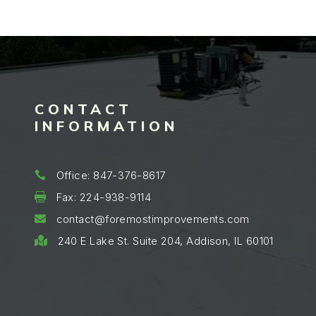
CONTACT
INFORMATION
Office: 847-376-8617

Fax: 224-938-9114

contact@foremostimprovements.com

240 E Lake St. Suite 204, Addison, IL 60101
