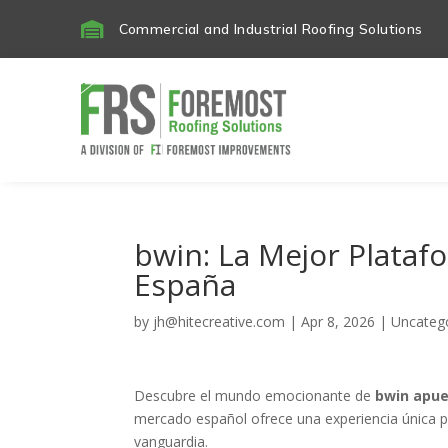

Commercial and Industrial Roofing Solutions
bwin: La Mejor Plata
España
by
jh@hitecreative.com
|
Apr 8, 2026
|
Uncateg
Descubre el mundo emocionante de
bwin apu
mercado español ofrece una experiencia única pa
vanguardia.