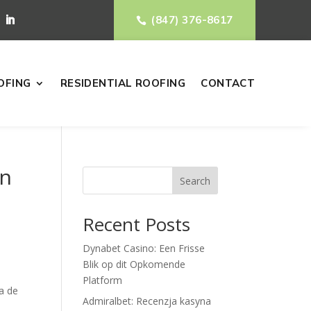
(847) 376-8617

OFING
RESIDENTIAL ROOFING
CONTACT
in
Search
Recent Posts
Dynabet Casino: Een Frisse
Blik op dit Opkomende
Platform
a de
Admiralbet: Recenzja kasyna