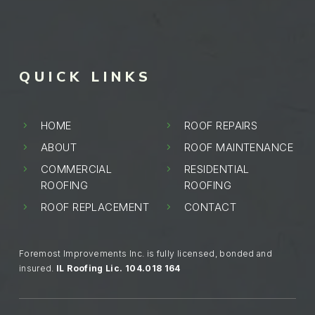
QUICK LINKS
HOME
ROOF REPAIRS
5
5
ABOUT
ROOF MAINTENANCE
5
5
COMMERCIAL
RESIDENTIAL
5
5
ROOFING
ROOFING
ROOF REPLACEMENT
CONTACT
5
5
Foremost Improvements Inc. is fully licensed, bonded and
insured.
IL Roofing Lic. 104.018 164