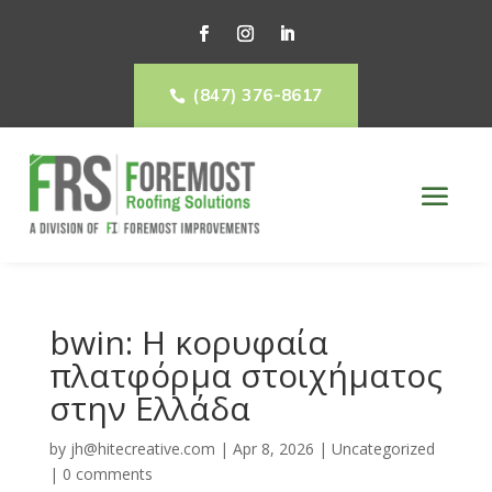
(847) 376-8617

bwin: Η κορυφαία
πλατφόρμα στοιχήματος
στην Ελλάδα
by
jh@hitecreative.com
|
Apr 8, 2026
|
Uncategorized
|
0 comments