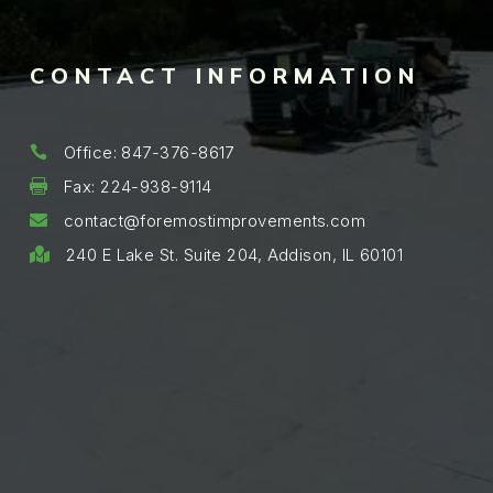
CONTACT INFORMATION
Office: 847-376-8617

Fax: 224-938-9114

contact@foremostimprovements.com

240 E Lake St. Suite 204, Addison, IL 60101
