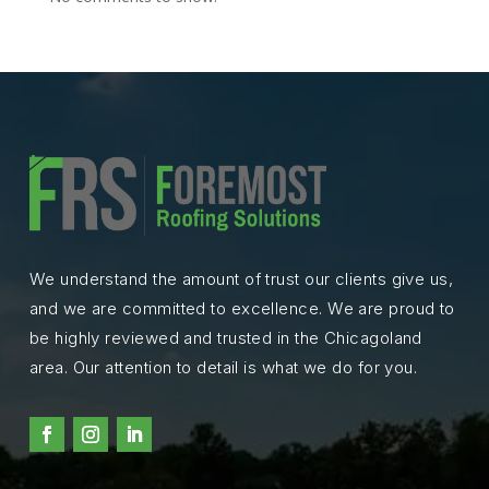
We understand the amount of trust our clients give us,
and we are committed to excellence. We are proud to
be highly reviewed and trusted in the Chicagoland
area. Our attention to detail is what we do for you.