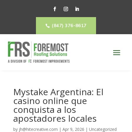
(847) 376-8617

Mystake Argentina: El
casino online que
conquista a los
apostadores locales
by
jh@hitecreative.com
|
Apr 9, 2026
|
Uncategorized