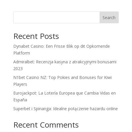
Search
Recent Posts
Dynabet Casino: Een Frisse Blik op dit Opkomende
Platform
Admiralbet: Recenzja kasyna z atrakcyjnymi bonusami
2023
N1bet Casino NZ: Top Pokies and Bonuses for Kiwi
Players
Eurojackpot: La Lotería Europea que Cambia Vidas en
España
Superbet i Spinanga: Idealne połączenie hazardu online
Recent Comments