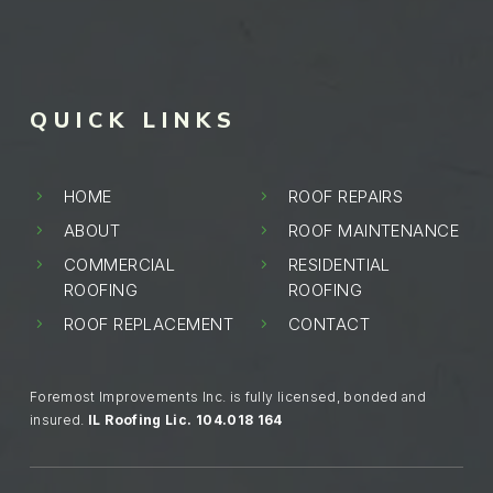
QUICK LINKS
HOME
ROOF REPAIRS
5
5
ABOUT
ROOF MAINTENANCE
5
5
COMMERCIAL
RESIDENTIAL
5
5
ROOFING
ROOFING
ROOF REPLACEMENT
CONTACT
5
5
Foremost Improvements Inc. is fully licensed, bonded and
insured.
IL Roofing Lic. 104.018 164