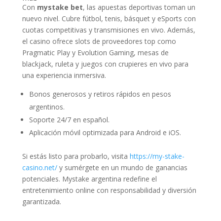
Con
mystake bet
, las apuestas deportivas toman un
nuevo nivel. Cubre fútbol, tenis, básquet y eSports con
cuotas competitivas y transmisiones en vivo. Además,
el casino ofrece slots de proveedores top como
Pragmatic Play y Evolution Gaming, mesas de
blackjack, ruleta y juegos con crupieres en vivo para
una experiencia inmersiva.
Bonos generosos y retiros rápidos en pesos
argentinos.
Soporte 24/7 en español.
Aplicación móvil optimizada para Android e iOS.
Si estás listo para probarlo, visita
https://my-stake-
casino.net/
y sumérgete en un mundo de ganancias
potenciales. Mystake argentina redefine el
entretenimiento online con responsabilidad y diversión
garantizada.