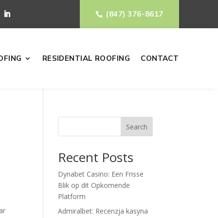
(847) 376-8617

OFING
RESIDENTIAL ROOFING
CONTACT
Search
Recent Posts
Dynabet Casino: Een Frisse
Blik op dit Opkomende
Platform
ar
Admiralbet: Recenzja kasyna