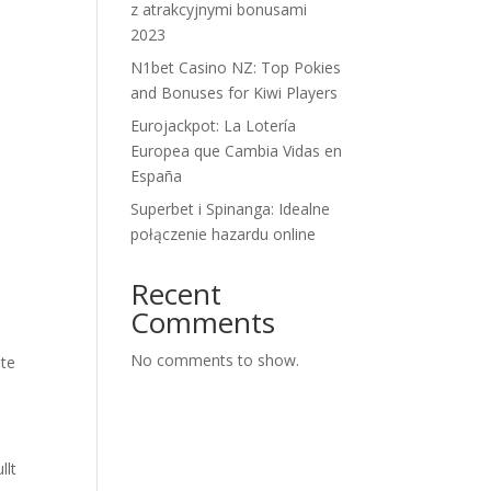
z atrakcyjnymi bonusami
2023
N1bet Casino NZ: Top Pokies
and Bonuses for Kiwi Players
Eurojackpot: La Lotería
Europea que Cambia Vidas en
España
Superbet i Spinanga: Idealne
połączenie hazardu online
Recent
Comments
No comments to show.
ste
llt