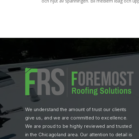
och njut av spänningen. Bli medlem idag och uppl
We understand the amount of trust our clients
give us, and we are committed to excellence.
We are proud to be highly reviewed and trusted
in the Chicagoland area. Our attention to detail is