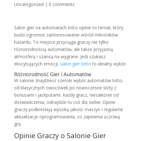
Uncategorized
|
0 comments
Salon gier na automatach lotto opinie to temat, który
budzi ogromne zainteresowanie wśród miłośników
hazardu. To miejsce przyciąga graczy nie tylko
różnorodnością automatów, ale także przyjazną
atmosferą i szansą na wygrane. Jeśli szukasz
ekscytujących emocji,
salon gier lotto
to idealny wybór.
Różnorodność Gier i Automatów
W salonie znajdziesz szeroki wybór automatów lotto,
od klasycznych owocówek po nowoczesne sloty z
bonusami i jackpotami. Każdy gracz, niezależnie od
doświadczenia, odnajdzie tu coś dla siebie. Opinie
graczy podkreślają wysoką jakość maszyn i regularne
aktualizacje oprogramowania, co zapewnia uczciwą
grę.
Opinie Graczy o Salonie Gier