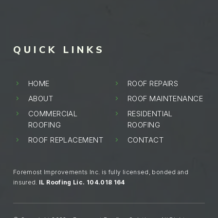
QUICK LINKS
HOME
ROOF REPAIRS
5
5
ABOUT
ROOF MAINTENANCE
5
5
COMMERCIAL
RESIDENTIAL
5
5
ROOFING
ROOFING
ROOF REPLACEMENT
CONTACT
5
5
Foremost Improvements Inc. is fully licensed, bonded and
insured.
IL Roofing Lic. 104.018 164