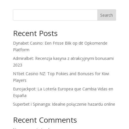
Search
Recent Posts
Dynabet Casino: Een Frisse Blik op dit Opkomende
Platform
Admiralbet: Recenzja kasyna z atrakcyjnymi bonusami
2023
N1bet Casino NZ: Top Pokies and Bonuses for Kiwi
Players
Eurojackpot: La Lotería Europea que Cambia Vidas en
España
Superbet i Spinanga: Idealne połączenie hazardu online
Recent Comments