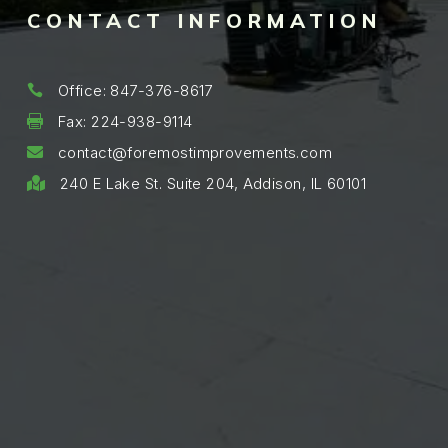
CONTACT INFORMATION
Office: 847-376-8617

Fax: 224-938-9114

contact@foremostimprovements.com

240 E Lake St. Suite 204, Addison, IL 60101
