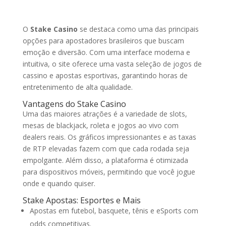
O
Stake Casino
se destaca como uma das principais
opções para apostadores brasileiros que buscam
emoção e diversão. Com uma interface moderna e
intuitiva, o site oferece uma vasta seleção de jogos de
cassino e apostas esportivas, garantindo horas de
entretenimento de alta qualidade.
Vantagens do Stake Casino
Uma das maiores atrações é a variedade de slots,
mesas de blackjack, roleta e jogos ao vivo com
dealers reais. Os gráficos impressionantes e as taxas
de RTP elevadas fazem com que cada rodada seja
empolgante. Além disso, a plataforma é otimizada
para dispositivos móveis, permitindo que você jogue
onde e quando quiser.
Stake Apostas: Esportes e Mais
Apostas em futebol, basquete, tênis e eSports com
odds competitivas.