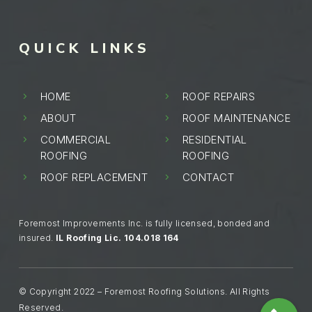
QUICK LINKS
HOME
ROOF REPAIRS
5
5
ABOUT
ROOF MAINTENANCE
5
5
COMMERCIAL
RESIDENTIAL
5
5
ROOFING
ROOFING
ROOF REPLACEMENT
CONTACT
5
5
Foremost Improvements Inc. is fully licensed, bonded and
insured.
IL Roofing Lic. 104.018 164
© Copyright 2022 – Foremost Roofing Solutions. All Rights
Reserved.