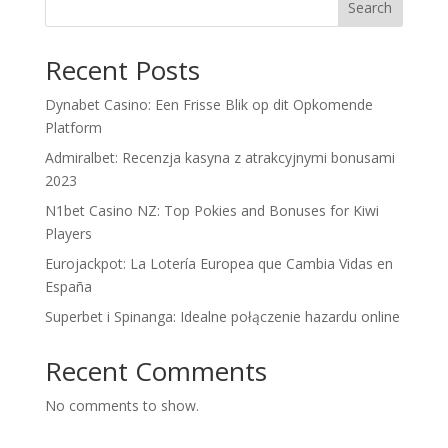
Search
Recent Posts
Dynabet Casino: Een Frisse Blik op dit Opkomende
Platform
Admiralbet: Recenzja kasyna z atrakcyjnymi bonusami
2023
N1bet Casino NZ: Top Pokies and Bonuses for Kiwi
Players
Eurojackpot: La Lotería Europea que Cambia Vidas en
España
Superbet i Spinanga: Idealne połączenie hazardu online
Recent Comments
No comments to show.