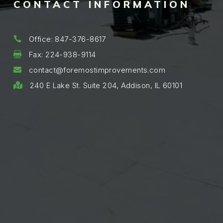
CONTACT INFORMATION
Office: 847-376-8617

Fax: 224-938-9114

contact@foremostimprovements.com

240 E Lake St. Suite 204, Addison, IL 60101
