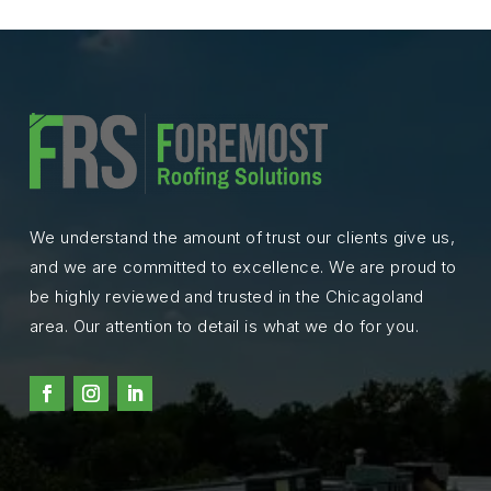
We understand the amount of trust our clients give us,
and we are committed to excellence. We are proud to
be highly reviewed and trusted in the Chicagoland
area. Our attention to detail is what we do for you.