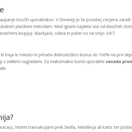
e
 zaupanje tisočih uporabnikov. V Sloveniji je še posebej cenjena zaradi
 lokalnim plačilnim metodam. Med igrami najdete vse od klasičnih slot
esničnimi krupjeji. Blackjack, ruleta in poker so na voljo 24/7.
, ki traja le minuto in prinaša dobrodošlico bonus do 100% na prvi dep
rji z velikimi nagradami. Za maksimalno korist uporabite
vavada pro
ade.
ija?
acao), hitrimi transakcijami prek Skrilla, Netellerja ali kartic ter pošt