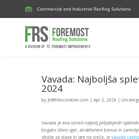

Commercial and Industrial Roofing Solutions
Vavada: Najboljša sple
2024
by
jh@hitecreative.com
|
Apr 2, 2026
|
Uncateg
Vavada je ena izmed najbolj priljubljenih spletnih 
bogato izbiro iger, atraktivnimi bonusi in zanes
okolje za stave in igre na srečo, je
vavada casin