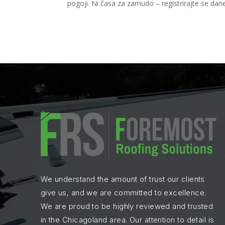
pogoji. Ni časa za zamudo – registrirajte se dan
We understand the amount of trust our clients
give us, and we are committed to excellence.
We are proud to be highly reviewed and trusted
in the Chicagoland area. Our attention to detail is